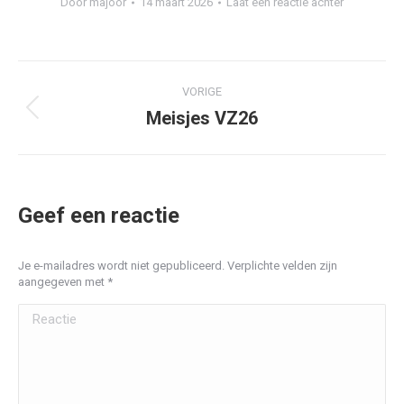
Door
majoor
14 maart 2026
Laat een reactie achter
Album
VORIGE
navigatie
Meisjes VZ26
Vorig
album:
Geef een reactie
Je e-mailadres wordt niet gepubliceerd. Verplichte velden zijn
aangegeven met
*
Reactie