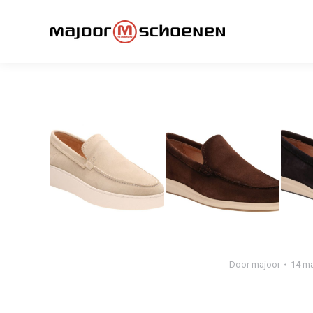
Door
majoor
14 ma