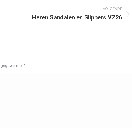
VOLGENDE
Heren Sandalen en Slippers VZ26
Volgend
album:
aangegeven met
*