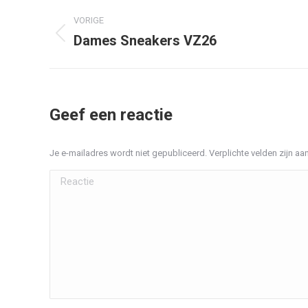
Album
VORIGE
navigatie
Dames Sneakers VZ26
Vorig
album:
Geef een reactie
Je e-mailadres wordt niet gepubliceerd. Verplichte velden zijn 
Reactie